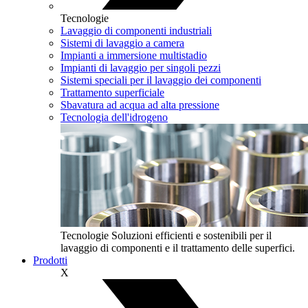
Tecnologie
Lavaggio di componenti industriali
Sistemi di lavaggio a camera
Impianti a immersione multistadio
Impianti di lavaggio per singoli pezzi
Sistemi speciali per il lavaggio dei componenti
Trattamento superficiale
Sbavatura ad acqua ad alta pressione
Tecnologia dell'idrogeno
Tecnologie
Soluzioni efficienti e sostenibili per il
lavaggio di componenti e il trattamento delle superfici.
Prodotti
X