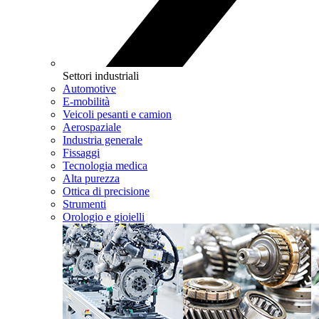
Settori industriali
Automotive
E-mobilità
Veicoli pesanti e camion
Aerospaziale
Industria generale
Fissaggi
Tecnologia medica
Alta purezza
Ottica di precisione
Strumenti
Orologio e gioielli