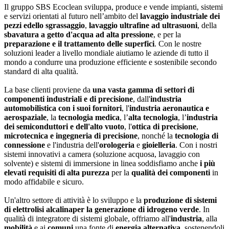
Il gruppo SBS Ecoclean sviluppa, produce e vende impianti, sistemi
e servizi orientati al futuro nell’ambito del
lavaggio industriale dei
pezzi e
dello sgrassaggio
,
lavaggio ultrafine ad ultrasuoni
, della
sbavatura a getto d'acqua ad alta pressione
, e per la
preparazione e il trattamento delle superfici
. Con le nostre
soluzioni leader a livello mondiale aiutiamo le aziende di tutto il
mondo a condurre una produzione efficiente e sostenibile secondo
standard di alta qualità.
La base clienti proviene da
una vasta gamma di settori di
componenti industriali e di precisione
, dall'
industria
automobilistica con i suoi fornitori
, l'
industria aeronautica e
aerospaziale
, la
tecnologia medica
, l’
alta tecnologia
, l’
industria
dei semiconduttori e dell'alto vuoto
, l'
ottica di precisione
,
microtecnica e ingegneria di precisione
, nonché la
tecnologia di
connessione
e l'industria dell'
orologeria
e
gioielleria
. Con i nostri
sistemi innovativi a camera (soluzione acquosa, lavaggio con
solvente) e sistemi di immersione in linea soddisfiamo anche
i più
elevati requisiti di alta purezza
per la
qualità dei componenti
in
modo affidabile e sicuro.
Un'altro settore di attività è lo sviluppo e la
produzione di sistemi
di elettrolisi alcalina
per la generazione di idrogeno verde
. In
qualità di integratore di sistemi globale, offriamo all'
industria
, alla
mobilità
e ai
comuni
una fonte di
energia alternativa
, sostenendoli