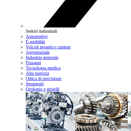
Settori industriali
Automotive
E-mobilità
Veicoli pesanti e camion
Aerospaziale
Industria generale
Fissaggi
Tecnologia medica
Alta purezza
Ottica di precisione
Strumenti
Orologio e gioielli