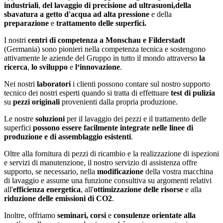
industriali
,
del lavaggio di precisione ad ultrasuoni,
della
sbavatura a getto d'acqua ad alta pressione
e della
preparazione
e
trattamento delle superfici.
I nostri
centri di competenza a Monschau e Filderstadt
(Germania) sono pionieri nella competenza tecnica e sostengono
attivamente le aziende del Gruppo in tutto il mondo attraverso
la
ricerca
,
lo sviluppo
e
l‘innovazione
.
Nei nostri
laboratori
i clienti possono contare sul nostro supporto
tecnico dei nostri esperti quando si tratta di effettuare
test di pulizia
su
pezzi originali
provenienti dalla propria produzione.
Le nostre
soluzioni
per il lavaggio dei pezzi e il trattamento delle
superfici
possono essere facilmente integrate nelle linee di
produzione e di assemblaggio esistenti
.
Oltre alla fornitura di pezzi di ricambio e la realizzazione di ispezioni
e servizi di manutenzione, il nostro servizio di assistenza offre
supporto, se necessario, nella
modificazione
della vostra macchina
di lavaggio e assume una funzione consultiva su argomenti relativi
all'
efficienza energetica
, all'
ottimizzazione delle risorse
e alla
riduzione delle emissioni di CO2
.
Inoltre, offriamo
seminari, corsi
e
consulenze orientate alla