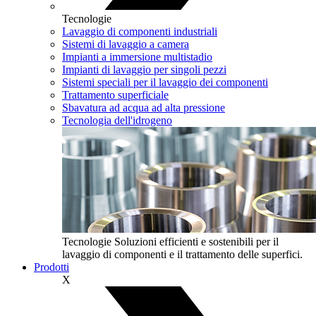
Tecnologie
Lavaggio di componenti industriali
Sistemi di lavaggio a camera
Impianti a immersione multistadio
Impianti di lavaggio per singoli pezzi
Sistemi speciali per il lavaggio dei componenti
Trattamento superficiale
Sbavatura ad acqua ad alta pressione
Tecnologia dell'idrogeno
Tecnologie
Soluzioni efficienti e sostenibili per il
lavaggio di componenti e il trattamento delle superfici.
Prodotti
X