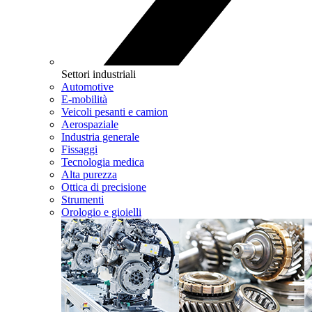
Settori industriali
Automotive
E-mobilità
Veicoli pesanti e camion
Aerospaziale
Industria generale
Fissaggi
Tecnologia medica
Alta purezza
Ottica di precisione
Strumenti
Orologio e gioielli