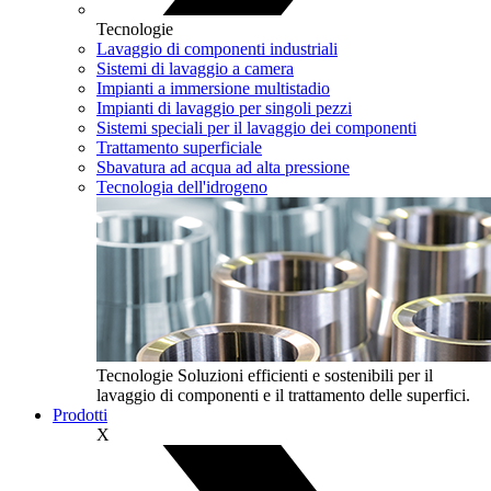
Tecnologie
Lavaggio di componenti industriali
Sistemi di lavaggio a camera
Impianti a immersione multistadio
Impianti di lavaggio per singoli pezzi
Sistemi speciali per il lavaggio dei componenti
Trattamento superficiale
Sbavatura ad acqua ad alta pressione
Tecnologia dell'idrogeno
Tecnologie
Soluzioni efficienti e sostenibili per il
lavaggio di componenti e il trattamento delle superfici.
Prodotti
X